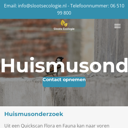
Email: info@slootsecologie.nl - Telefoonnummer: 06 510
Ga
99 800
direct
naar
de
hoofdinhoud
Huismusond
Contact opnemen
Huismusonderzoek
Uit een Quickscan Flora en Fauna kan naar voren