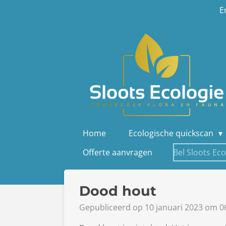
E
Ga
direct
naar
de
hoofdinhoud
Home
Ecologische quickscan
Offerte aanvragen
Bel Sloots Eco
Dood hout
Gepubliceerd op 10 januari 2023 om 0