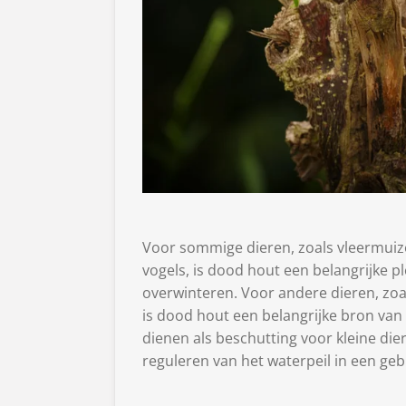
Voor sommige dieren, zoals vleermuiz
vogels, is dood hout een belangrijke p
overwinteren. Voor andere dieren, zo
is dood hout een belangrijke bron van
dienen als beschutting voor kleine die
reguleren van het waterpeil in een geb