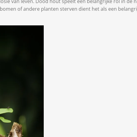
losie van leven. Dood hout speelt een belangrijke rol in de 
bomen of andere planten sterven dient het als een belangri