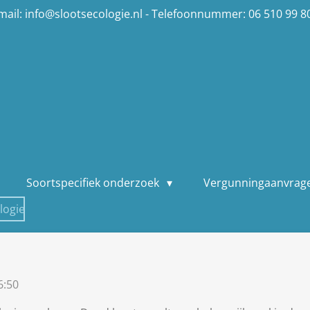
mail: info@slootsecologie.nl - Telefoonnummer: 06 510 99 8
Soortspecifiek onderzoek
Vergunningaanvrag
logie
6:50