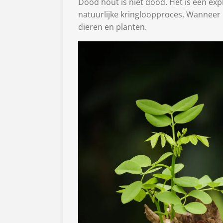
Dood hout is niet dood. Het is een exp
natuurlijke kringloopproces. Wanneer 
dieren en planten.