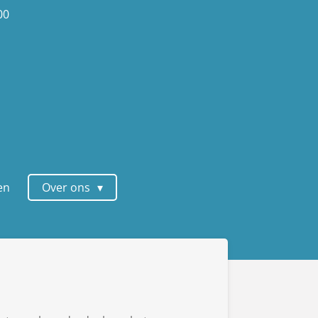
00
en
Over ons