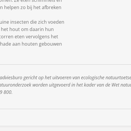
komen. Ze eten schimmels en
n helpen zo bij het afbreken
ruine insecten die zich voeden
n het hout om daarin hun
ktorren eten vervolgens het
 schade aan houten gebouwen
 adviesburo gericht op het uitvoeren van ecologische natuurtoets
natuuronderzoek worden uitgevoerd in het kader van de Wet natu
9 800.